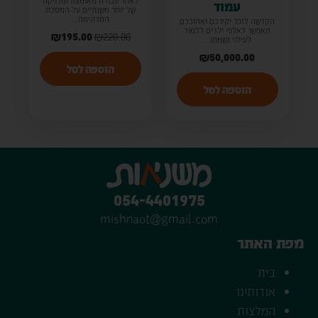
עמוד
של יותר משנתיים על המסכת
המדהימה...
הקדשה לזכר יקירכם ואהובכם
תאפשר לאלפי ילדים ללמוד
₪
195.00
₪
220.00
לעילוי נשמתו...
₪
50,000.00
הוספה לסל
הוספה לסל
054-4401975
mishnaot@gmail.com
מפת האתר
בית
אודותינו
המלצות