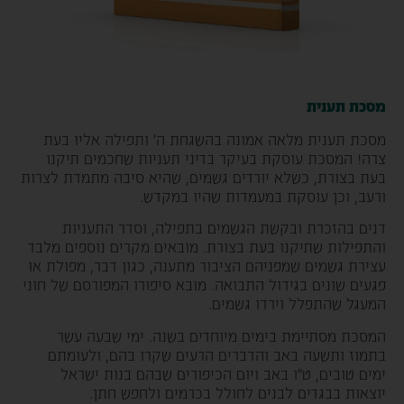
מסכת תענית
מסכת תענית מלאה אמונה בהשגחת ה' ותפילה אליו בעת
צרה! המסכת עוסקת בעיקר בדיני תעניות שחכמים תיקנו
בעת בצורת, כשלא יורדים גשמים, שהיא סיבה מתמדת לצרות
ורעב, וכן עוסקת במעמדות שהיו במקדש.
דנים בהזכרת ובקשת הגשמים בתפילה, וסדר התעניות
והתפילות שתיקנו בעת בצורת. מובאים מקרים נוספים מלבד
עצירת גשמים שמפניהם הציבור מתענה, כגון דבר, מפולת או
פגעים שונים בגידול התבואה. מובא סיפורו המפורסם של חוני
המעגל שהתפלל וירדו גשמים.
המסכת מסתיימת בימים מיוחדים בשנה. ימי שבעה עשר
בתמוז ותשעה באב והדברים הרעים שקרו בהם, ולעומתם
ימים טובים, ט"ו באב ויום הכיפורים שבהם בנות ישראל
יוצאות בבגדים לבנים לחולל בכרמים ולחפש חתן.