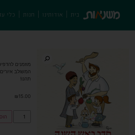
בית
אודותינו
חנות
כלי עז
סדר ראש השנה להורדה
סדר ראש השנ
מוזמנים להדפי
המשולב איורים 
תהנו!
₪
15.00
הוס