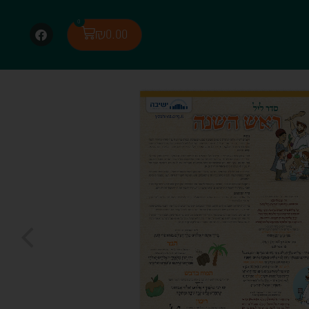
0
₪
0.00